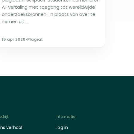
AI-vertaling met toegang tot wereldwijde
onderzoeksbronnen . In plaats van over te
nemen uit ...
15 apr 2026
•
Plagiat
drijf
Informatie
ns verhaal
Log in