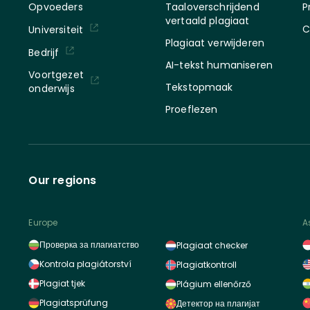
Opvoeders
Taaloverschrijdend
P
vertaald plagiaat
C
Universiteit
Plagiaat verwijderen
Bedrijf
AI-tekst humaniseren
Voortgezet
Tekstopmaak
onderwijs
Proeflezen
Our regions
Europe
A
Проверка за плагиатство
Plagiaat checker
Kontrola plagiátorství
Plagiatkontroll
Plagiat tjek
Plágium ellenőrző
Plagiatsprüfung
Детектор на плагијат