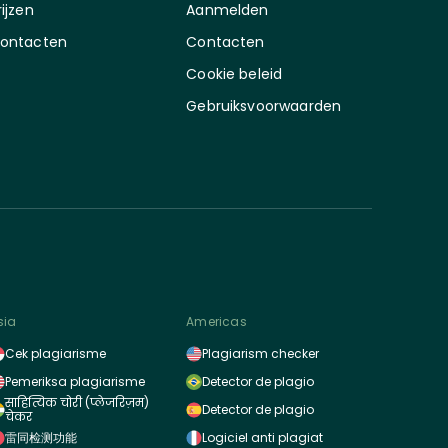
rijzen
Aanmelden
ontacten
Contacten
Cookie beleid
Gebruiksvoorwaarden
sia
Americas
Cek plagiarisme
Plagiarism checker
Pemeriksa plagiarisme
Detector de plagio
साहित्यिक चोरी (प्लेजरिज़म)
Detector de plagio
चेकर
雷同检测功能
Logiciel anti plagiat