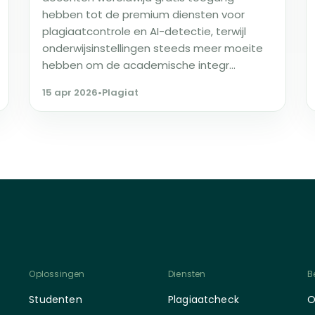
hebben tot de premium diensten voor
plagiaatcontrole en AI-detectie, terwijl
onderwijsinstellingen steeds meer moeite
hebben om de academische integr...
15 apr 2026
•
Plagiat
Oplossingen
Diensten
Be
Studenten
Plagiaatcheck
O