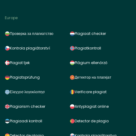
Europe
Проверка за плагиатство
Plagiaat checker
Kontrola plagiátorství
Plagiatkontroll
Plagiat tjek
Plágium ellenőrző
Plagiatsprüfung
Детектор на плагијат
Ελεγχοσ λογοκλοπησ
Verificare plagiat
Plagiarism checker
Antyplagiat online
Plagiaadi kontroll
Detector de plagio
Detector de plagio
Kontrola plagiátorstva