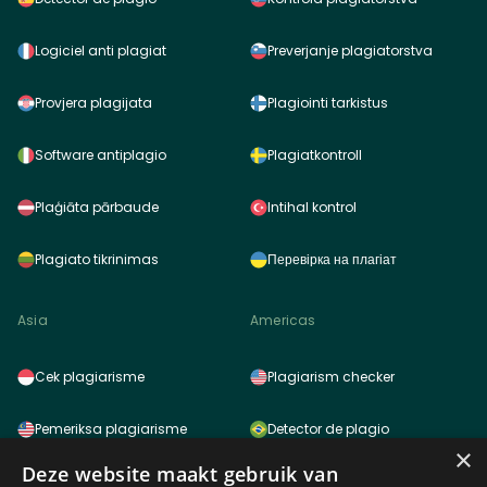
Logiciel anti plagiat
Preverjanje plagiatorstva
Provjera plagijata
Plagiointi tarkistus
Software antiplagio
Plagiatkontroll
Plaģiāta pārbaude
Intihal kontrol
Plagiato tikrinimas
Перевірка на плагіат
Asia
Americas
Cek plagiarisme
Plagiarism checker
Pemeriksa plagiarisme
Detector de plagio
×
Deze website maakt gebruik van
साहित्यिक चोरी (प्लेजरिज़म) चेकर
Detector de plagio