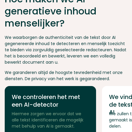
generatieve inhoud
menselijker?
We waarborgen de authenticiteit van de tekst door AI
gegenereerde inhoud te detecteren en menselijk toezicht
te bieden via zorgvuldig geselecteerde redacteuren. Nadat
het is beoordeeld en bewerkt, leveren we een volledig
bewerkt document aan u.
We garanderen altijd de hoogste tevredenheid met onze
diensten. De privacy van het werk is gegarandeerd.
We controleren het met
We vin
een AI-detector
de teks
AI
Hiermee zorgen we ervoor dat we
We zullen 
alle tekst identificeren die mogelijk
gemaakt is
met behulp van AI is gemaakt.
delen.